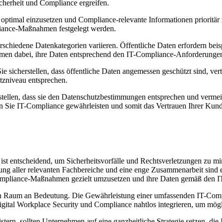
herheit und Compliance ergreifen.
 optimal einzusetzen und Compliance-relevante Informationen prioritä
liance-Maßnahmen festgelegt werden.
verschiedene Datenkategorien variieren. Öffentliche Daten erfordern be
rnehmen dabei, ihre Daten entsprechend den IT-Compliance-Anforderung
ie sicherstellen, dass öffentliche Daten angemessen geschützt sind, ve
tzniveau entsprechen.
stellen, dass sie den Datenschutzbestimmungen entsprechen und verme
en Sie IT-Compliance gewährleisten und somit das Vertrauen Ihrer Kund
ist entscheidend, um Sicherheitsvorfälle und Rechtsverletzungen zu mi
ng aller relevanten Fachbereiche und eine enge Zusammenarbeit sind e
 Compliance-Maßnahmen gezielt umzusetzen und ihre Daten gemäß den 
len Raum an Bedeutung. Die Gewährleistung einer umfassenden IT-Compl
ital Workplace Security und Compliance nahtlos integrieren, um mögli
ern, sollten Unternehmen auf eine ganzheitliche Strategie setzen, die