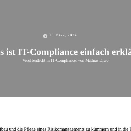
10 März, 2024
 ist IT-Compliance einfach erkl
Veröffentlicht in
IT-Compliance
, von
Mathias Diwo
Aufbau und die Pflege eines Risikomanagements zu kümmern und in die