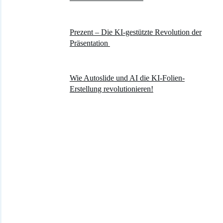
Prezent – Die KI-gestützte Revolution der
Präsentation
Wie Autoslide und AI die KI-Folien-
Erstellung revolutionieren!
KATEGORIEN
3D Druck
Augmented Reality