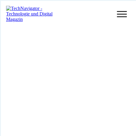
23 Februar, 2024
Keine Angst vor Digitalisierung –
Zufriedene Mitarbeiter als Grundlage
nicht als Hindernis
Veröffentlicht in
Digitalisierung
, von
Mathias Diwo