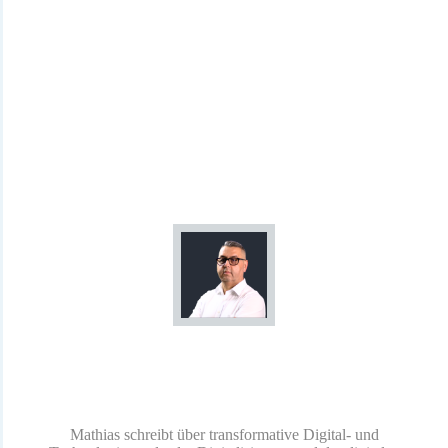
Chancen und Trends entdecken
Im Zeitalter der Digitalisierung neue Chancen und Trends
entdecken
Über den Author:
Mathias Diwo
Share
0
Share
0
Share
0
Share
0
Share
0
Mathias schreibt über transformative Digital- und