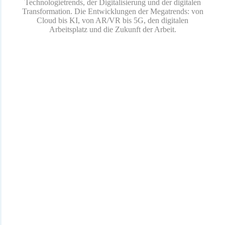
Technologietrends, der Digitalisierung und der digitalen
Transformation. Die Entwicklungen der Megatrends: von
Cloud bis KI, von AR/VR bis 5G, den digitalen
Arbeitsplatz und die Zukunft der Arbeit.
HINTERLASSEN SIE EIN KOMMENTAR
Deine E-Mail-Adresse wird nicht veröffentlicht.
Erforderliche
Felder sind mit markiert