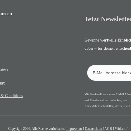
ourcen
Jetzt Newslette
Gewinne
wertvolle Einblic
dabei – für deinen entsche
aints
any
Mit Bereitstellung meiner E-Mail Adre
 & Conditions
und Transformation zuschicken, wie in
Abmeldelink abbestellen, der in jeder E
Copyright
2026
, Alle Rechte vorbehalten.
Impressum
I
Datenschutz
I AGB I Widerruf