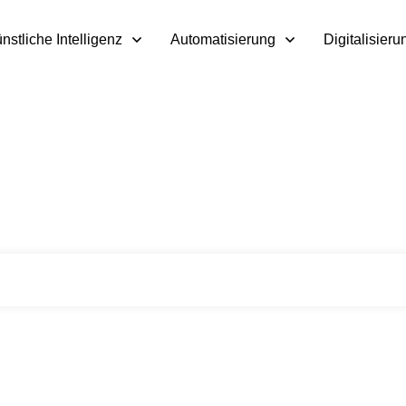
nstliche Intelligenz
Automatisierung
Digitalisieru
Home
|
Archiv:Digitalisierungsstrategie