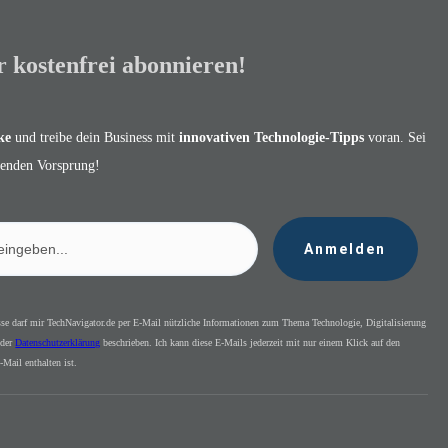
r kostenfrei abonnieren!
ke
und treibe dein Business mit
innovativen Technologie-Tipps
voran. Sei
idenden Vorsprung!
Anmelden
sse darf mir TechNavigator.de per E-Mail nützliche Informationen zum Thema Technologie, Digitalisierung
 der
Datenschutzerklärung
beschrieben. Ich kann diese E-Mails jederzeit mit nur einem Klick auf den
-Mail enthalten ist.