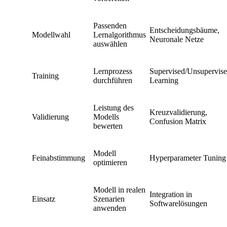
Passenden
Entscheidungsbäume,
Modellwahl
Lernalgorithmus
Neuronale Netze
auswählen
Lernprozess
Supervised/Unsupervis
Training
durchführen
Learning
Leistung des
Kreuzvalidierung,
Validierung
Modells
Confusion Matrix
bewerten
Modell
Feinabstimmung
Hyperparameter Tuning
optimieren
Modell in realen
Integration in
Einsatz
Szenarien
Softwarelösungen
anwenden