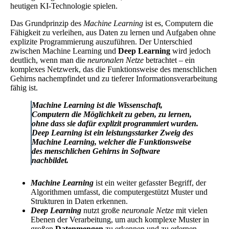
heutigen KI-Technologie spielen.
Das Grundprinzip des
Machine Learning
ist es, Computern die
Fähigkeit zu verleihen, aus Daten zu lernen und Aufgaben ohne
explizite Programmierung auszuführen. Der Unterschied
zwischen Machine Learning und
Deep Learning
wird jedoch
deutlich, wenn man die
neuronalen Netze
betrachtet – ein
komplexes Netzwerk, das die Funktionsweise des menschlichen
Gehirns nachempfindet und zu tieferer Informationsverarbeitung
fähig ist.
Machine Learning ist die Wissenschaft,
Computern die Möglichkeit zu geben, zu lernen,
ohne dass sie dafür explizit programmiert wurden.
Deep Learning
ist ein leistungsstarker Zweig des
Machine Learning, welcher die Funktionsweise
des menschlichen Gehirns in Software
nachbildet.
Machine Learning
ist ein weiter gefasster Begriff, der
Algorithmen umfasst, die computergestützt Muster und
Strukturen in Daten erkennen.
Deep Learning
nutzt große
neuronale Netze
mit vielen
Ebenen der Verarbeitung, um auch komplexe Muster in
großen
Datenmengen
zu erkennen und zu erlernen.