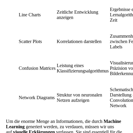
Ergebnisse 
Zeitliche Entwicklung
Line Charts
Lernalgorit
anzeigen
Zeit
Zusammenh
Scatter Plots
Korrelationen darstellen
zwischen Fe
Labels
Visualisieru
Leistung eines
Confusion Matrices
Präzision v
Klassifizierungsalgorithmus
Bilderkennu
Schematisc
Struktur von neuronalen
Darstellung 
Network Diagrams
Netzen aufzeigen
Convolution
Network
Um die enorme Menge an Informationen, die durch
Machine
Learning
generiert werden, zu verdauen, müssen wir uns
auf
visuelle Erklärungen
verlassen. Sie sind essentiell für die