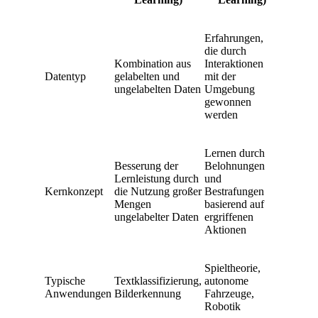
Erfahrungen,
die durch
Kombination aus
Interaktionen
Datentyp
gelabelten und
mit der
ungelabelten Daten
Umgebung
gewonnen
werden
Lernen durch
Besserung der
Belohnungen
Lernleistung durch
und
Kernkonzept
die Nutzung großer
Bestrafungen
Mengen
basierend auf
ungelabelter Daten
ergriffenen
Aktionen
Spieltheorie,
Typische
Textklassifizierung,
autonome
Anwendungen
Bilderkennung
Fahrzeuge,
Robotik