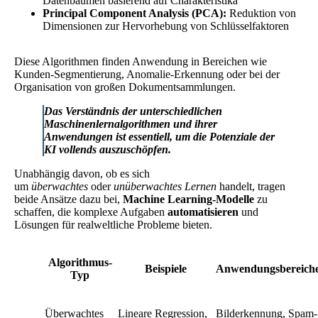
Datenbäumen basierend auf Charakteristika
Principal Component Analysis (PCA):
Reduktion von
Dimensionen zur Hervorhebung von Schlüsselfaktoren
Diese Algorithmen finden Anwendung in Bereichen wie
Kunden-Segmentierung, Anomalie-Erkennung oder bei der
Organisation von großen Dokumentsammlungen.
Das Verständnis der unterschiedlichen
Maschinenlernalgorithmen und ihrer
Anwendungen ist essentiell, um die Potenziale der
KI vollends auszuschöpfen.
Unabhängig davon, ob es sich
um
überwachtes
oder
unüberwachtes Lernen
handelt, tragen
beide Ansätze dazu bei,
Machine Learning-Modelle
zu
schaffen, die komplexe Aufgaben
automatisieren
und
Lösungen für realweltliche Probleme bieten.
Algorithmus-
Beispiele
Anwendungsbereich
Typ
Überwachtes
Lineare Regression,
Bilderkennung, Spam-