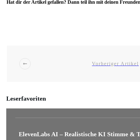
Hat dir der Artikel gefallen? Dann teil ihn mit deinen Freunde
Share
0
Post
0
Share
0
Share
0
Vorheriger Artikel
Leserfavoriten
ElevenLabs AI – Realistische KI Stimme & T