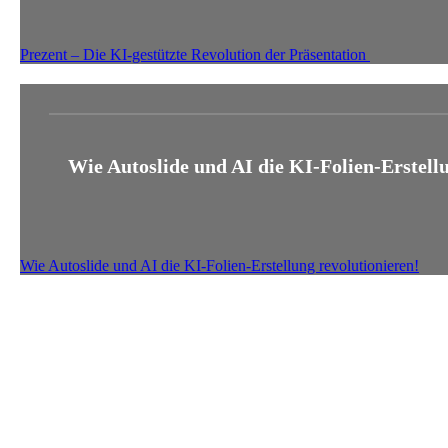
Prezent – Die KI-gestützte Revolution der Präsentation
Wie Autoslide und AI die KI-Folien-Erstell
Wie Autoslide und AI die KI-Folien-Erstellung revolutionieren!