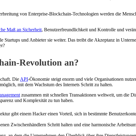
 Verbreitung von Enterprise-Blockchain-Technologien werden die Mensch
che Maß an Sicherheit
, Benutzerfreundlichkeit und Kontrolle und verä
e Startups und Anbieter sie weiter. Das treibt die Akzeptanz in Untern
er?
chain-Revolution an?
chaft. Die
API
-Ökonomie steigt enorm und viele Organisationen nutzen
 möglich, mit dem Wachstum des Internets Schritt zu halten.
anagement
zusammen mit schnellen Transaktionen weltweit, um die Din
nsparenz und Komplexität zu tun haben.
tektur gibt einem Hacker einen Vorteil, sich in bestimmte Benutzerkon
denen Zwischenhändlern Schritt halten und eine harmonische Arbeits
renz, an dem die Unternehmen den Überblick über ihre Dienstleistungen