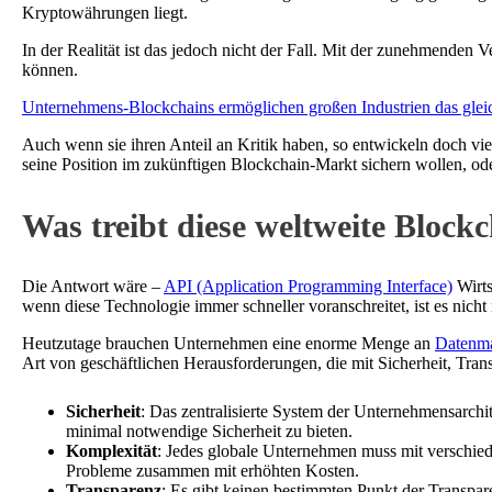
Kryptowährungen liegt.
In der Realität ist das jedoch nicht der Fall. Mit der zunehmenden
können.
Unternehmens-Blockchains ermöglichen großen Industrien das glei
Auch wenn sie ihren Anteil an Kritik haben, so entwickeln doch viel
seine Position im zukünftigen Blockchain-Markt sichern wollen, od
Was treibt diese weltweite Block
Die Antwort wäre –
API (Application Programming Interface)
Wirts
wenn diese Technologie immer schneller voranschreitet, ist es nicht
Heutzutage brauchen Unternehmen eine enorme Menge an
Datenm
Art von geschäftlichen Herausforderungen, die mit Sicherheit, Tra
Sicherheit
: Das zentralisierte System der Unternehmensarchi
minimal notwendige Sicherheit zu bieten.
Komplexität
: Jedes globale Unternehmen muss mit verschie
Probleme zusammen mit erhöhten Kosten.
Transparenz
: Es gibt keinen bestimmten Punkt der Transpa