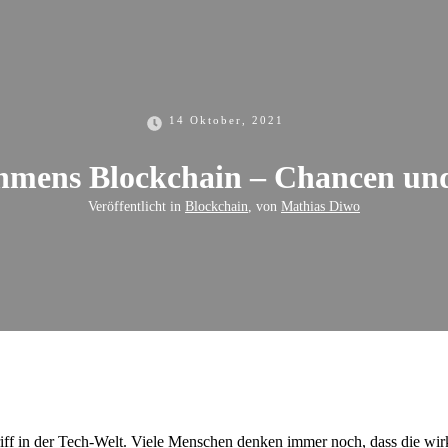
14 Oktober, 2021
hmens Blockchain – Chancen und
Veröffentlicht in
Blockchain
, von
Mathias Diwo
ff in der Tech-Welt. Viele Menschen denken immer noch, dass die wir