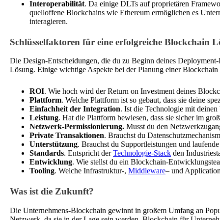
Interoperabilität
. Da einige DLTs auf proprietären Framewo
quelloffene Blockchains wie Ethereum ermöglichen es Untern
interagieren.
Schlüsselfaktoren für eine erfolgreiche Blockchain 
Die Design-Entscheidungen, die du zu Beginn deines Deployment-Le
Lösung. Einige wichtige Aspekte bei der Planung einer Blockchain 
ROI
. Wie hoch wird der Return on Investment deines Block
Plattform
. Welche Plattform ist so gebaut, dass sie deine sp
Einfachheit der Integration
. Ist die Technologie mit dein
Leistung
. Hat die Plattform bewiesen, dass sie sicher im gr
Netzwerk-Permissionierung.
Musst du den Netzwerkzugang 
Private Transaktionen
. Brauchst du Datenschutzmechanismen
Unterstützung
. Brauchst du Supportleistungen und laufend
Standards
. Entspricht der
Technologie-Stack
den Industriest
Entwicklung
. Wie stellst du ein Blockchain-Entwicklungs
Tooling
. Welche Infrastruktur-,
Middleware
– und Applicatio
Was ist die Zukunft?
Die Unternehmens-Blockchain gewinnt in großem Umfang an Populari
Netzwerk, da sie in der Lage sein werden, Blockchain für Unterne