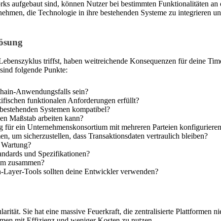
rks aufgebaut sind, können Nutzer bei bestimmten Funktionalitäten an
ehmen, die Technologie in ihre bestehenden Systeme zu integrieren un
Lösung
benszyklus triffst, haben weitreichende Konsequenzen für deine Time
sind folgende Punkte:
chain-Anwendungsfalls sein?
ezifischen funktionalen Anforderungen erfüllt?
en bestehenden Systemen kompatibel?
oßen Maßstab arbeiten kann?
für ein Unternehmenskonsortium mit mehreren Parteien konfiguriere
, um sicherzustellen, dass Transaktionsdaten vertraulich bleiben?
e Wartung?
andards und Spezifikationen?
team zusammen?
n-Layer-Tools sollten deine Entwickler verwenden?
tät. Sie hat eine massive Feuerkraft, die zentralisierte Plattformen
hmen mit Effizienz und weniger Kosten zu nutzen.