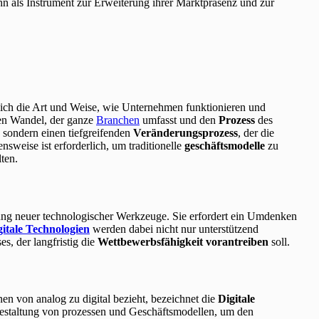
ihn als Instrument zur Erweiterung ihrer Marktpräsenz und zur
sich die Art und Weise, wie Unternehmen funktionieren und
en Wandel, der ganze
Branchen
umfasst und den
Prozess
des
r, sondern einen tiefgreifenden
Veränderungsprozess
, der die
sweise ist erforderlich, um traditionelle
geschäftsmodelle
zu
ten.
ng neuer technologischer Werkzeuge. Sie erfordert ein Umdenken
gitale Technologien
werden dabei nicht nur unterstützend
s, der langfristig die
Wettbewerbsfähigkeit
vorantreiben
soll.
n von analog zu digital bezieht, bezeichnet die
Digitale
ugestaltung von prozessen und Geschäftsmodellen, um den