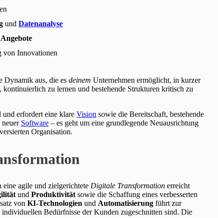
gen
g
und
Datenanalyse
e Angebote
g von Innovationen
ne Dynamik aus, die es
deinem
Unternehmen ermöglicht, in kurzer
, kontinuierlich zu lernen und bestehende Strukturen kritisch zu
d und erfordert eine klare
Vision
sowie die Bereitschaft, bestehende
g neuer
Software
– es geht um eine grundlegende Neuausrichtung
versierten Organisation.
ransformation
eine agile und zielgerichtete
Digitale Transformation
erreicht
ilität
und
Produktivität
sowie die Schaffung eines verbesserten
nsatz von
KI-Technologien
und
Automatisierung
führt zur
ie individuellen Bedürfnisse der Kunden zugeschnitten sind. Die