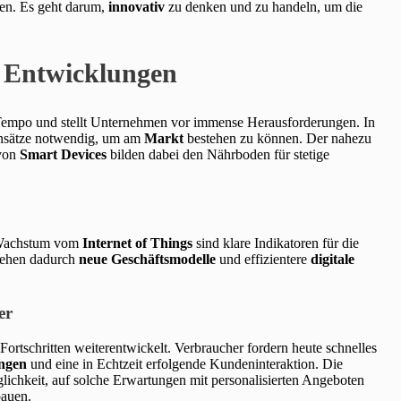
en. Es geht darum,
innovativ
zu denken und zu handeln, um die
n Entwicklungen
 Tempo und stellt Unternehmen vor immense Herausforderungen. In
nsätze notwendig, um am
Markt
bestehen zu können. Der nahezu
 von
Smart Devices
bilden dabei den Nährboden für stetige
Wachstum vom
Internet of Things
sind klare Indikatoren für die
stehen dadurch
neue Geschäftsmodelle
und effizientere
digitale
er
Fortschritten weiterentwickelt. Verbraucher fordern heute schnelles
ungen
und eine in Echtzeit erfolgende Kundeninteraktion. Die
ichkeit, auf solche Erwartungen mit personalisierten Angeboten
bauen.