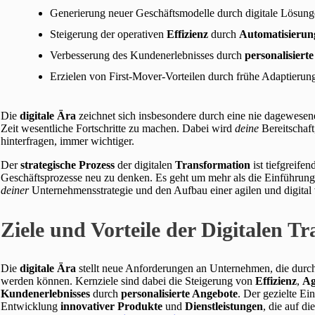
Generierung neuer Geschäftsmodelle durch digitale Lösun
Steigerung der operativen
Effizienz
durch
Automatisierun
Verbesserung des Kundenerlebnisses durch
personalisiert
Erzielen von First-Mover-Vorteilen durch frühe Adaptierun
Die
digitale Ära
zeichnet sich insbesondere durch eine nie dagewese
Zeit wesentliche Fortschritte zu machen. Dabei wird
deine
Bereitschaft
hinterfragen, immer wichtiger.
Der
strategische Prozess
der digitalen
Transformation
ist tiefgreifen
Geschäftsprozesse neu zu denken. Es geht um mehr als die Einführun
deiner
Unternehmensstrategie und den Aufbau einer agilen und digital 
Ziele und Vorteile der Digitalen T
Die
digitale Ära
stellt neue Anforderungen an Unternehmen, die durch 
werden können. Kernziele sind dabei die Steigerung von
Effizienz
,
Ag
Kundenerlebnisses
durch
personalisierte Angebote
. Der gezielte Ei
Entwicklung
innovativer Produkte
und
Dienstleistungen
, die auf d