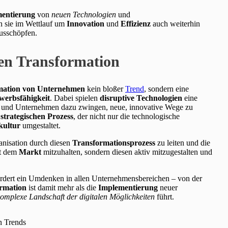
entierung
von
neuen Technologien
und
 sie im Wettlauf um
Innovation
und
Effizienz
auch weiterhin
ausschöpfen.
len Transformation
rmation von Unternehmen
kein bloßer
Trend
, sondern eine
werbsfähigkeit
. Dabei spielen
disruptive Technologien
eine
 und Unternehmen dazu zwingen, neue, innovative Wege zu
n
strategischen Prozess
, der nicht nur die technologische
kultur
umgestaltet.
nisation durch diesen
Transformationsprozess
zu leiten und die
it dem
Markt
mitzuhalten, sondern diesen aktiv mitzugestalten und
fordert ein Umdenken in allen Unternehmensbereichen – von der
ormation
ist damit mehr als die
Implementierung
neuer
mplexe Landschaft der digitalen Möglichkeiten
führt.
n Trends