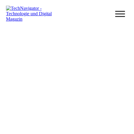
29 Januar, 2024
Digitalisierung der Hausverwaltung einfach
gedacht
Veröffentlicht in
Branchen
, von
Mathias Diwo
Share
0
Post
0
Share
0
Share
0