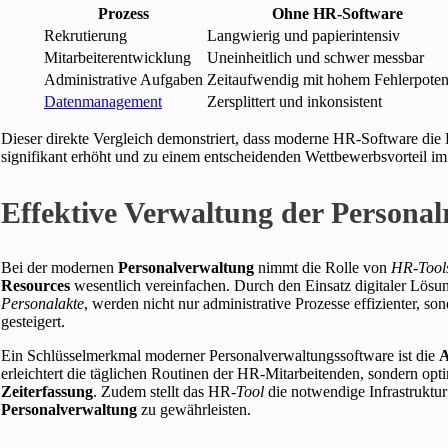
Prozess
Ohne HR-Software
Rekrutierung
Langwierig und papierintensiv
Mitarbeiterentwicklung
Uneinheitlich und schwer messbar
Administrative Aufgaben
Zeitaufwendig mit hohem Fehlerpotent
Datenmanagement
Zersplittert und inkonsistent
Dieser direkte Vergleich demonstriert, dass moderne HR-Software die 
signifikant erhöht und zu einem entscheidenden Wettbewerbsvorteil i
Effektive Verwaltung der Persona
Bei der modernen
Personalverwaltung
nimmt die Rolle von
HR-Tool
Resources
wesentlich vereinfachen. Durch den Einsatz digitaler Lösu
Personalakte
, werden nicht nur administrative Prozesse effizienter, so
gesteigert.
Ein Schlüsselmerkmal moderner Personalverwaltungssoftware ist die
A
erleichtert die täglichen Routinen der HR-Mitarbeitenden, sondern opt
Zeiterfassung
. Zudem stellt das HR-
Tool
die notwendige Infrastruktur
Personalverwaltung
zu gewährleisten.