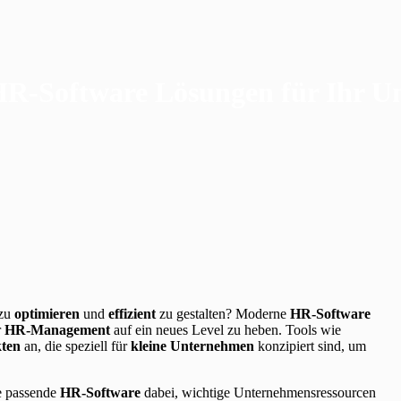
 HR-Software Lösungen für Ihr 
zu
optimieren
und
effizient
zu gestalten? Moderne
HR-Software
r
HR-Management
auf ein neues Level zu heben. Tools wie
kten
an, die speziell für
kleine Unternehmen
konzipiert sind, um
ie passende
HR-Software
dabei, wichtige Unternehmensressourcen