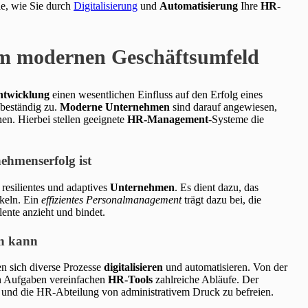
ie, wie Sie durch
Digitalisierung
und
Automatisierung
Ihre
HR
-
im modernen Geschäftsumfeld
ntwicklung
einen wesentlichen Einfluss auf den Erfolg eines
beständig zu.
Moderne Unternehmen
sind darauf angewiesen,
n. Hierbei stellen geeignete
HR-Management
-Systeme die
hmenserfolg ist
 resilientes und adaptives
Unternehmen
. Es dient dazu, das
ckeln. Ein
effizientes Personalmanagement
trägt dazu bei, die
lente anzieht und bindet.
en kann
n sich diverse Prozesse
digitalisieren
und automatisieren. Von der
en Aufgaben vereinfachen
HR-Tools
zahlreiche Abläufe. Der
n und die HR-Abteilung von administrativem Druck zu befreien.