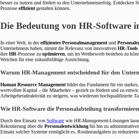
besser zu nutzen und fördert so den Unternehmenserfolg. Entdecken S
Prozesse
effizient
gestalten können.
Die Bedeutung von HR-Software 
In einer Welt, in der
effizientes Personalmanagement
und
Personale
Unternehmens haben, nimmt die Relevanz von innovativen
HR-Tools
ihre
HR
-Prozesse zu
optimieren
, um im Wettbewerb bestehen zu könne
Weichen für eine zukunftsfähige Ausrichtung.
Warum HR-Management entscheidend für den Unterne
Human Resource Management
bildet das Fundament für ein starkes,
wertvollste Kapital – die Mitarbeiter – gezielt zu fördern und zu entwi
Arbeitgeberattraktivität zu steigern, was wiederum hochqualifizierte Ta
Wie HR-Software die Personalabteilung transformier
Durch den Einsatz von
Software
wie
HR-Management
-Lösungen lasse
Rekrutierung über die
Personalentwicklung
bis hin zu administrativ
Einsatz solcher Systeme ermöglicht es, Routineaufgaben zu reduziere