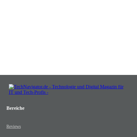
Verwandeln Sie Herausforderungen
in Chancen: Melden Sie sich an für
Insights, die Ihr Business wachsen
lassen!
JETZT KOSTENLOS TEILNEHMEN
Bereiche
Reviews