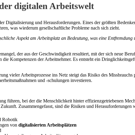
er digitalen Arbeitswelt
en der Digitalisierung und Herausforderungen. Eines der größten Bedenke
hren, was wiederum gesellschaftliche Probleme nach sich zieht.
nschliche Aspekt am Arbeitsplatz an Bedeutung, was eine Entfremdung 
emangel, der aus der Geschwindigkeit resultiert, mit der sich neue Ber
an die Kompetenzen der Arbeitnehmer. Es entsteht ein Dringlichkeitsge
erung vieler Arbeitsprozesse ins Netz steigt das Risiko des Missbrauch
herheitsmaßnahmen und -schulungen investieren.
ung führen, bei der die Menschlichkeit hinter effizienzgetriebenen Mec
ie Zukunft. Zusammengefasst, sind die Risiken und Herasuforderungen w
d Robotik
ungen von
digitalisierten Arbeitsplätzen
d