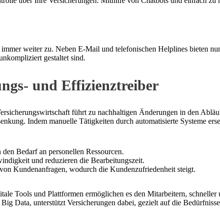
ntrolle über Ihre Versicherungen. Mithilfe von Chatbots und einfach z
mmer weiter zu. Neben E-Mail und telefonischen Helplines bieten nun 
nkompliziert gestaltet sind.
ngs- und Effizienztreiber
r Versicherungswirtschaft führt zu nachhaltigen Änderungen in den Ab
senkung. Indem manuelle Tätigkeiten durch automatisierte Systeme erset
n den Bedarf an personellen Ressourcen.
ndigkeit und reduzieren die Bearbeitungszeit.
ng von Kundenanfragen, wodurch die Kundenzufriedenheit steigt.
igitale Tools und Plattformen ermöglichen es den Mitarbeitern, schneller
 Big Data, unterstützt Versicherungen dabei, gezielt auf die Bedürfn