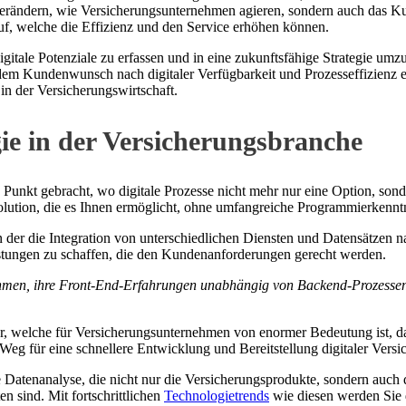
erändern, wie Versicherungsunternehmen agieren, sondern auch das Kun
f, welche die Effizienz und den Service erhöhen können.
digitale Potenziale zu erfassen und in eine zukunftsfähige Strategie um
 dem Kundenwunsch nach digitaler Verfügbarkeit und Prozesseffizienz e
n der Versicherungswirtschaft.
gie in der Versicherungsbranche
 Punkt gebracht, wo digitale Prozesse nicht mehr nur eine Option, son
ion, die es Ihnen ermöglicht, ohne umfangreiche Programmierkenntnis
 der die Integration von unterschiedlichen Diensten und Datensätzen na
eistungen zu schaffen, die den Kundenanforderungen gerecht werden.
hmen, ihre Front-End-Erfahrungen unabhängig von Backend-Prozessen z
, welche für Versicherungsunternehmen von enormer Bedeutung ist, da si
 Weg für eine schnellere Entwicklung und Bereitstellung digitaler Vers
 Datenanalyse, die nicht nur die Versicherungsprodukte, sondern auch
n sind. Mit fortschrittlichen
Technologietrends
wie diesen werden Sie d