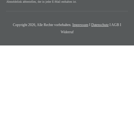
Abmeldelink abbestellen, der in jeder E-Mail enthalten ist.
Copyright
2026
, Alle Rechte vorbehalten.
Impressum
I
Datenschutz
I AGB I
Widerruf