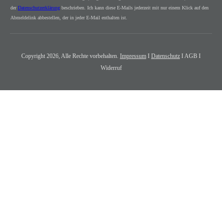
der
Datenschutzerklärung
beschrieben. Ich kann diese E-Mails jederzeit mit nur einem Klick auf den
Abmeldelink abbestellen, der in jeder E-Mail enthalten ist.
Copyright
2026
, Alle Rechte vorbehalten.
Impressum
I
Datenschutz
I AGB I
Widerruf