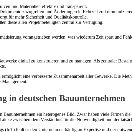
rcen und Materialien effektiv und transparent.
 Dokumente zuzugreifen und Änderungen in Echtzeit zu kommuniziere
gt für mehr Sicherheit und Qualitätskontrolle.
len diese allen Projektbeteiligten zentral zur Verfügung.
matisierung vorangetrieben werden, was wiederum Zeit spart und Fehle
)
 Bauwerke digital zu konstruieren und zu managen. Als zentraler Bestand
kts.
 ermöglicht eine verbesserte Zusammenarbeit aller Gewerke. Die Metho
ity Management.
rung in deutschen Bauunternehmen
chen Bauunternehmen ein heterogenes Bild. Zwar haben viele Firmen die
eine Lücke zwischen dem Verständnis für die Notwendigkeit und der tats
gs (IoT) fehlt es den Unternehmen häufig an Expertise und der notwend