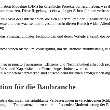
rmation Modeling (BIM) für öffentliche Projekte vorgeschrieben, was den
erzusetzen. Diese Regelung ist ein wichtiger Schritt für eine verbesser
n im Fokus der Unternehmen, die sich auf dem Pfad der Digitalisieru
resse und den wachsenden Investitionen in diesen Bereich wider. Aller
ng.
e das Potenzial digitaler Technologien und deren Vorteile erkennt, di
how stehen hierbei im Vordergrund, um die Branche zukunftsfähig zu
en in puncto Transparenz, Effizienz und Nachhaltigkeit erheblich prof
rfnisse und Kapazitäten der Firmen zugeschnitten werden.
en Kompetenznetzwerken sind entscheidend für einen erfolgreichen dig
ation für die Baubranche
strie dar, indem sie signifikante Verbesserungen in verschiedenen Schlü
erung und Tranzparenz, die zu einer umfassenden Modernisierung der B