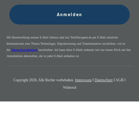
Anmelden
Mit Bereitstellung meiner E-Mail Adresse darf mir TechNavigator.de per E-Mail nützliche
Informationen zum Thema Technologie, Digitalisierung und Transformation zuschicken, wie in
der
Datenschutzerklärung
beschrieben. Ich kann diese E-Mails jederzeit mit nur einem Klick auf den
Abmeldelink abbestellen, der in jeder E-Mail enthalten ist.
Copyright
2026
, Alle Rechte vorbehalten.
Impressum
I
Datenschutz
I AGB I
Widerruf