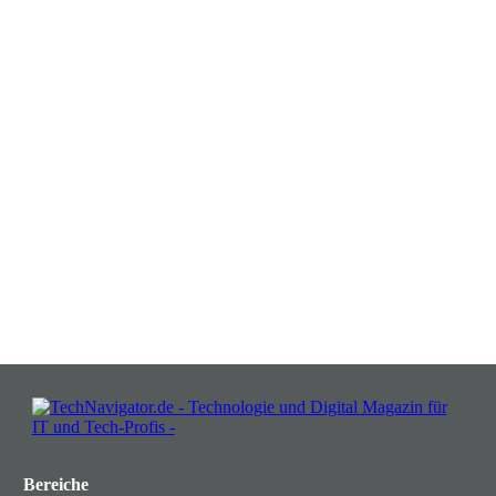
Verwandeln Sie Herausforderungen
in Chancen: Melden Sie sich an für
Insights, die Ihr Business wachsen
lassen!
JETZT KOSTENLOS TEILNEHMEN
Bereiche