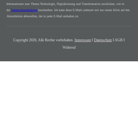
Informationen zum Thema Technologie, Digitalisierung und Transformation zuschicken, wie in
der
Datenschutzerklärung
beschrieben. Ich kann diese E-Mails jederzeit mit nur einem Klick auf den
Abmeldelink abbestellen, der in jeder E-Mail enthalten ist.
Copyright
2026
, Alle Rechte vorbehalten.
Impressum
I
Datenschutz
I AGB I
Widerruf