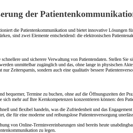
sserung der Patientenkommunikati
utioniert die Patientenkommunikation und bietet innovative Lösungen f
rken, sind zwei Elemente entscheidend: die elektronischen Patientenak
 schnellere und sicherere Verwaltung von Patientendaten. Stellen Sie si
erden unmittelbar zugänglich und das, ohne lange in physischen Akte
 nur Zeitersparnis, sondern auch eine qualitativ bessere Patientenvers
 und bequemer, Termine zu buchen, ohne auf die Öffnungszeiten der Pra
 Sie sich mehr auf Ihre Kernkompetenzen konzentrieren können: den Pat
ll und flexibel handeln, was die Zufriedenheit und das Engagement deut
ltet, die für eine moderne und reibungslose Patientenversorgung unerläss
ichung von Online-Terminvereinbarungen sind bereits heute unabdingba
ientenkommunikation zu legen.