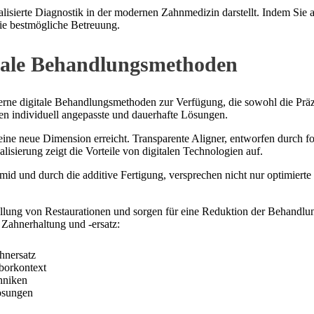
italisierte Diagnostik in der modernen Zahnmedizin darstellt. Indem Sie 
 die bestmögliche Betreuung.
itale Behandlungsmethoden
rne digitale Behandlungsmethoden zur Verfügung, die sowohl die Präzi
nen individuell angepasste und dauerhafte Lösungen.
eine neue Dimension erreicht. Transparente Aligner, entworfen durch fo
sierung zeigt die Vorteile von digitalen Technologien auf.
amid und durch die additive Fertigung, versprechen nicht nur optimier
ellung von Restaurationen und sorgen für eine Reduktion der Behandlu
f Zahnerhaltung und -ersatz:
hnersatz
aborkontext
chniken
ösungen