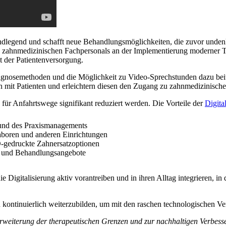
ndlegend und schafft neue Behandlungsmöglichkeiten, die zuvor undenk
des zahnmedizinischen Fachpersonals an der Implementierung moderner T
t der Patientenversorgung.
 Diagnosemethoden und die Möglichkeit zu Video-Sprechstunden dazu be
ion mit Patienten und erleichtern diesen den Zugang zu zahnmedizinisch
 für Anfahrtswege signifikant reduziert werden. Die Vorteile der
Digita
n und des Praxismanagements
aboren und anderen Einrichtungen
D-gedruckte Zahnersatzoptionen
ng und Behandlungsangebote
e Digitalisierung aktiv vorantreiben und in ihren Alltag integrieren, in
ch kontinuierlich weiterzubilden, um mit den raschen technologischen V
 Erweiterung der therapeutischen Grenzen und zur nachhaltigen Verbess