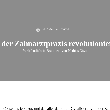
14 Februar, 2024
g der Zahnarztpraxis revolutioni
Veröffentlicht in
Branchen
, von
Mathias Diwo
nd präziser als je zuvor, und das alles dank der Digitalisierung. In der 