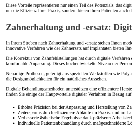
Diese Vorteile repräsentieren nur einen Teil des Potenzials, das dig
nur die Effizienz Ihrer Praxis, sondern bieten Ihren Patienten auch
Zahnerhaltung und -ersatz: Dig
In Ihrem Streben nach Zahnerhaltung und -ersatz stehen Ihnen mode
Innovative Verfahren wie der Zahnersatz auf Implantaten bieten Ih
Die Korrektur von Zahnfehlstellungen hat durch digitale Verfahren 
komfortable Anpassung. Dieses hochentwickelte Niveau der Personali
Neuartige Prothesen, gefertigt aus speziellen Werkstoffen wie Poly
die Designmöglichkeiten für ein natürliches Aussehen.
Digitale Behandlungsmethoden unterstützen eine effizientere Herst
finden Sie einige der Hauptvorteile digitaler Verfahren in Bezug au
Erhöhte Präzision bei der Anpassung und Herstellung von Za
Zeitersparnis durch effizientere Abläufe im Praxis- und im L
Verbesserte ästhetische Ergebnisse dank präziserer Arbeitste
Individuelle Patientenbehandlung durch maßgeschneiderte L