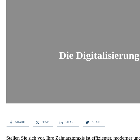
Die Digitalisierun
SHARE
POST
SHARE
SHARE
Stellen Sie sich vor, Ihre Zahnarztpraxis ist effizienter, moderner u