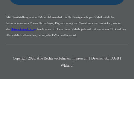
Mit Bereitstellung meiner E-Mail Adresse darf mir TechNavigator.de per E-Mail nützliche
Informationen zum Thema Technologie, Digitalisierung und Transformation zuschicken, wie in
der
Datenschutzerklärung
beschrieben. Ich kann diese E-Mails jederzeit mit nur einem Klick auf den
Abmeldelink abbestellen, der in jeder E-Mail enthalten ist.
Copyright
2026
, Alle Rechte vorbehalten.
Impressum
I
Datenschutz
I AGB I
Widerruf