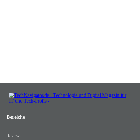
Verwandeln Sie Herausforderungen
in Chancen: Melden Sie sich an für
Insights, die Ihr Business wachsen
lassen!
JETZT KOSTENLOS TEILNEHMEN
Bereiche
Reviews