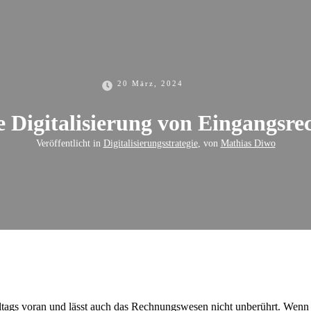
20 März, 2024
te Digitalisierung von Eingangsr
Veröffentlicht in
Digitalisierungsstrategie
, von
Mathias Diwo
lltags voran und lässt auch das Rechnungswesen nicht unberührt. Wenn S