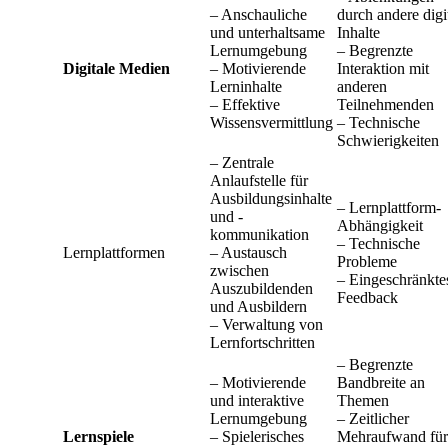
– Anschauliche
durch andere digi
und unterhaltsame
Inhalte
Lernumgebung
– Begrenzte
Digitale Medien
– Motivierende
Interaktion mit
Lerninhalte
anderen
– Effektive
Teilnehmenden
Wissensvermittlung
– Technische
Schwierigkeiten
– Zentrale
Anlaufstelle für
Ausbildungsinhalte
– Lernplattform-
und -
Abhängigkeit
kommunikation
– Technische
Lernplattformen
– Austausch
Probleme
zwischen
– Eingeschränkte
Auszubildenden
Feedback
und Ausbildern
– Verwaltung von
Lernfortschritten
– Begrenzte
– Motivierende
Bandbreite an
und interaktive
Themen
Lernumgebung
– Zeitlicher
Lernspiele
– Spielerisches
Mehraufwand für