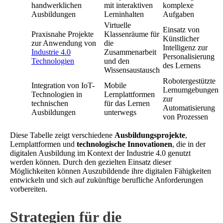
handwerklichen
mit interaktiven
komplexe
Ausbildungen
Lerninhalten
Aufgaben
Virtuelle
Einsatz von
Praxisnahe Projekte
Klassenräume für
Künstlicher
zur Anwendung von
die
Intelligenz zur
Industrie 4.0
Zusammenarbeit
Personalisierung
Technologien
und den
des Lernens
Wissensaustausch
Robotergestützte
Integration von IoT-
Mobile
Lernumgebungen
Technologien in
Lernplattformen
zur
technischen
für das Lernen
Automatisierung
Ausbildungen
unterwegs
von Prozessen
Diese Tabelle zeigt verschiedene
Ausbildungsprojekte
,
Lernplattformen und
technologische Innovationen
, die in der
digitalen Ausbildung im Kontext der Industrie 4.0 genutzt
werden können. Durch den gezielten Einsatz dieser
Möglichkeiten können Auszubildende ihre digitalen Fähigkeiten
entwickeln und sich auf zukünftige berufliche Anforderungen
vorbereiten.
Strategien für die