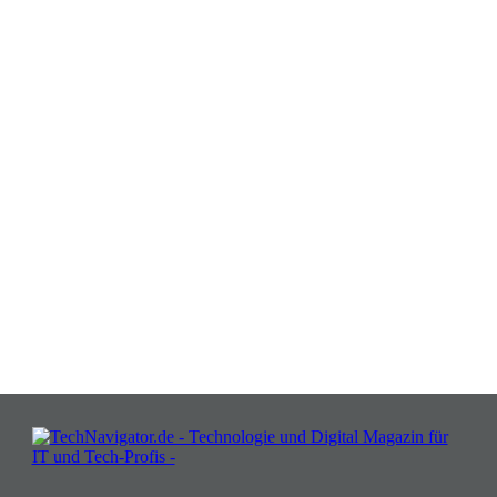
Verwandeln Sie Herausforderungen
in Chancen: Melden Sie sich an für
Insights, die Ihr Business wachsen
lassen!
JETZT KOSTENLOS TEILNEHMEN