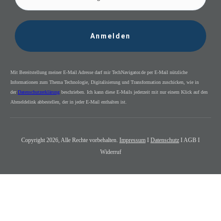
Anmelden
Mit Bereitstellung meiner E-Mail Adresse darf mir TechNavigator.de per E-Mail nützliche
Informationen zum Thema Technologie, Digitalisierung und Transformation zuschicken, wie in
der
Datenschutzerklärung
beschrieben. Ich kann diese E-Mails jederzeit mit nur einem Klick auf den
Abmeldelink abbestellen, der in jeder E-Mail enthalten ist.
Copyright
2026
, Alle Rechte vorbehalten.
Impressum
I
Datenschutz
I AGB I
Widerruf