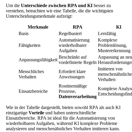
Um die
Unterschiede zwischen RPA und KI
besser zu
verstehen, betrachten wir eine Tabelle, die die wichtigsten
Unterscheidungsmerkmale aufzeigt:
Merkmale
RPA
KI
Basis
Regelbasiert
Lernfähig
Automatisierung
Komplexe
Fähigkeiten
wiederholbarer
Problemlösung,
Aufgaben
Mustererkennung
Beschränkt auf
Anpassung an ne
Anpassungsfähigkeit
vordefinierte Regeln
Herausforderunge
Imitieren von
Menschliches
Erfordert klare
menschenähnlich
Verhalten
Anweisungen
Verhalten
Routinemäßige
Komplexe Analys
Einsatzbereiche
Prozesse,
Entscheidungsfin
Datenverarbeitung
Wie in der Tabelle dargestellt, bieten sowohl RPA als auch KI
einzigartige
Vorteile
und haben unterschiedliche
Einsatzbereiche. RPA ist ideal für die Automatisierung von
wiederholbaren Aufgaben, während KI komplexe Probleme
analysieren und menschenähnliches Verhalten imitieren kann.