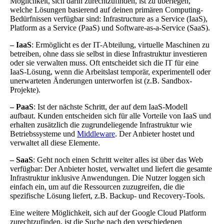
Möglichkeit, sich darin zurechtzufinden, ist zu überlegen,
welche Lösungen basierend auf deinen primären Computing-
Bedürfnissen verfügbar sind: Infrastructure as a Service (IaaS),
Platform as a Service (PaaS) und Software-as-a-Service (SaaS).
–
IaaS
: Ermöglicht es der IT-Abteilung, virtuelle Maschinen zu
betreiben, ohne dass sie selbst in diese Infrastruktur investieren
oder sie verwalten muss. Oft entscheidet sich die IT für eine
IaaS-Lösung, wenn die Arbeitslast temporär, experimentell oder
unerwarteten Änderungen unterworfen ist (z.B. Sandbox-
Projekte).
–
PaaS
: Ist der nächste Schritt, der auf dem IaaS-Modell
aufbaut. Kunden entscheiden sich für alle Vorteile von IaaS und
erhalten zusätzlich die zugrundeliegende Infrastruktur wie
Betriebssysteme und
Middleware
. Der Anbieter hostet und
verwaltet all diese Elemente.
–
SaaS
: Geht noch einen Schritt weiter alles ist über das Web
verfügbar: Der Anbieter hostet, verwaltet und liefert die gesamte
Infrastruktur inklusive Anwendungen. Die Nutzer loggen sich
einfach ein, um auf die Ressourcen zuzugreifen, die die
spezifische Lösung liefert, z.B. Backup- und Recovery-Tools.
Eine weitere Möglichkeit, sich auf der Google Cloud Platform
zurechtzufinden, ist die Suche nach den verschiedenen