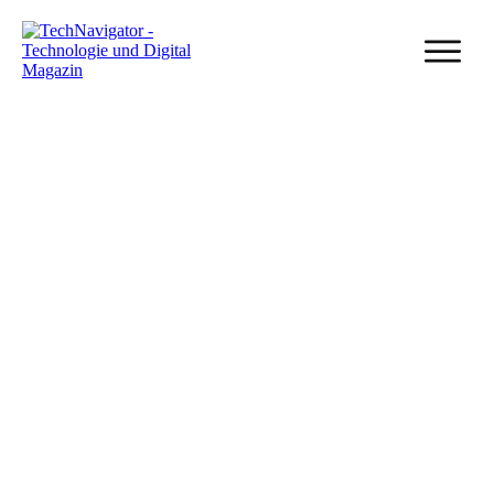
20 Dezember, 2021
Google Cloud Platform – Was sie ist und wie
sie im Vergleich abschneidet
Veröffentlicht in
Cloud Computing
, von
Mathias Diwo
Share
0
Post
0
Share
0
Share
0