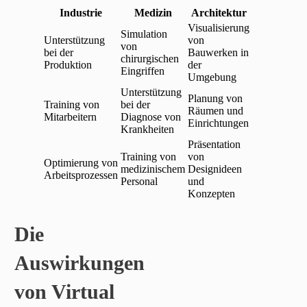
Industrie
Medizin
Architektur
Visualisierung
Simulation
Unterstützung
von
von
bei der
Bauwerken in
chirurgischen
Produktion
der
Eingriffen
Umgebung
Unterstützung
Planung von
Training von
bei der
Räumen und
Mitarbeitern
Diagnose von
Einrichtungen
Krankheiten
Präsentation
Training von
von
Optimierung von
medizinischem
Designideen
Arbeitsprozessen
Personal
und
Konzepten
Die
Auswirkungen
von Virtual