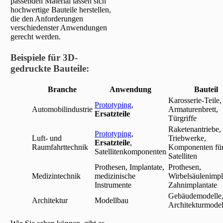
passenden Material lassen sich
hochwertige Bauteile herstellen,
die den Anforderungen
verschiedenster Anwendungen
gerecht werden.
Beispiele für 3D-
gedruckte Bauteile:
Branche
Anwendung
Bauteil
Karosserie-Teile,
Prototyping
,
Automobilindustrie
Armaturenbrett,
Ersatzteile
Türgriffe
Raketenantriebe,
Prototyping
,
Luft- und
Triebwerke,
Ersatzteile
,
Raumfahrttechnik
Komponenten fü
Satellitenkomponenten
Satelliten
Prothesen, Implantate,
Prothesen,
Medizintechnik
medizinische
Wirbelsäulenimpl
Instrumente
Zahnimplantate
Gebäudemodelle
Architektur
Modellbau
Architekturmodel