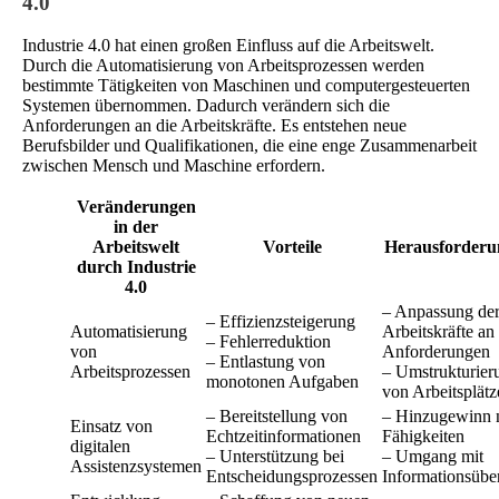
4.0
Industrie 4.0 hat einen großen Einfluss auf die Arbeitswelt.
Durch die Automatisierung von Arbeitsprozessen werden
bestimmte Tätigkeiten von Maschinen und computergesteuerten
Systemen übernommen. Dadurch verändern sich die
Anforderungen an die Arbeitskräfte. Es entstehen neue
Berufsbilder und Qualifikationen, die eine enge Zusammenarbeit
zwischen Mensch und Maschine erfordern.
Veränderungen
in der
Arbeitswelt
Vorteile
Herausforderu
durch Industrie
4.0
– Anpassung de
– Effizienzsteigerung
Automatisierung
Arbeitskräfte an
– Fehlerreduktion
von
Anforderungen
– Entlastung von
Arbeitsprozessen
– Umstrukturier
monotonen Aufgaben
von Arbeitsplätz
– Bereitstellung von
– Hinzugewinn 
Einsatz von
Echtzeitinformationen
Fähigkeiten
digitalen
– Unterstützung bei
– Umgang mit
Assistenzsystemen
Entscheidungsprozessen
Informationsüber