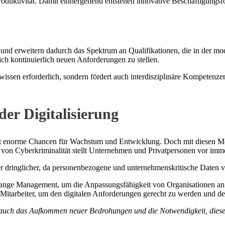
roduktivität. Damit einhergehend entstehen innovative Beschäftigungsf
und erweitern dadurch das Spektrum an Qualifikationen, die in der mod
ich kontinuierlich neuen Anforderungen zu stellen.
issen erforderlich, sondern fördert auch interdisziplinäre Kompetenz
er Digitalisierung
etet enorme Chancen für Wachstum und Entwicklung. Doch mit diesen Mö
 von Cyberkriminalität stellt Unternehmen und Privatpersonen vor imm
r dringlicher, da personenbezogene und unternehmenskritische Daten 
 Change Management, um die Anpassungsfähigkeit von Organisationen 
r Mitarbeiter, um den digitalen Anforderungen gerecht zu werden und 
rn auch das Aufkommen neuer Bedrohungen und die Notwendigkeit, dies