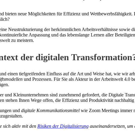
und bieten neue Möglichkeiten für Effizienz und Wettbewerbsfähigkeit
lich?
 eine Neustrukturierung der herkömmlichen Arbeitsverhältnisse sowie d
 kontinuierliche Anpassung und das lebenslange Lernen aller Beteiligte
tswelt zu meistern.
ontext der digitalen Transformation
und einen tiefgreifenden Einfluss auf die Art und Weise hat, wie wir arbei
äftsmodellen
und Prozessen. Für Sie als Akteur in der Arbeitswelt 4.0 b
ägen.
er und Kleinunternehmen sind zunehmend gefordert, die Digitale Transf
 stehen Ihnen Wege offen, die Effizienz und Produktivität nachhaltig 
sungen und
digitale Kommunikationsmittel
wie Zoom Meetings immer me
zugestalten.
ie sich aktiv mit den
Risiken der Digitalisierung
auseinandersetzen, um d