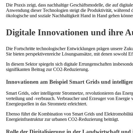
Die Praxis zeigt, dass nachhaltige Geschäftsmodelle, die auf digita
Anwendung dieser Technologien steigt die Produktivität, während d
ökologische und soziale Nachhaltigkeit Hand in Hand gehen könne
Digitale Innovationen und ihre 
Die Fortschritte technologischer Entwicklungen prägen unsere Zukun
Sie bieten perspektivenreiche Lösungsansätze, mit denen sowohl Eff
In diesem Sektor spiegeln sich digitale Errungenschaften insbesond
signifikanten Beitrag zur CO2-Reduzierung.
Innovationen am Beispiel Smart Grids und intelligen
Smart Grids, oder intelligente Stromnetze, revolutionieren das Ene
verteilung und -verbrauch. Verbraucher und Erzeuger von Energie w
Energiequellen in das Stromnetz erleichtert.
Ebenso führt die Kombination von Smart Grids und Elektromobilität 
Energieinfrastruktur zur urbanen CO2-Reduzierung beiträgt.
Rolle der Digitalisierung in der Landwirtschaft un