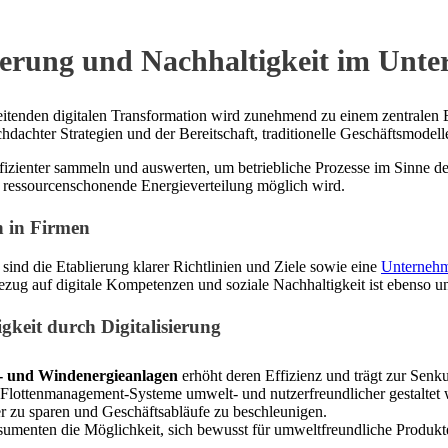
erung und Nachhaltigkeit im Unt
tenden digitalen Transformation wird zunehmend zu einem zentralen Erf
chdachter Strategien und der Bereitschaft, traditionelle Geschäftsmodel
ffizienter sammeln und auswerten, um betriebliche Prozesse im Sinne der
nd ressourcenschonende Energieverteilung möglich wird.
n in Firmen
e sind die Etablierung klarer Richtlinien und Ziele sowie eine
Unternehm
Bezug auf digitale Kompetenzen und soziale Nachhaltigkeit ist ebenso 
gkeit durch Digitalisierung
r- und Windenergieanlagen
erhöht deren Effizienz und trägt zur Sen
d Flottenmanagement-Systeme umwelt- und nutzerfreundlicher gestaltet
r zu sparen und Geschäftsabläufe zu beschleunigen.
umenten die Möglichkeit, sich bewusst für umweltfreundliche Produkte