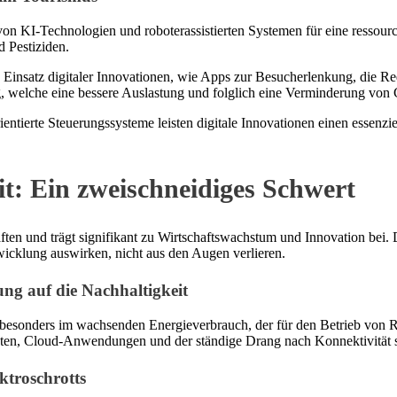
 von KI-Technologien und roboterassistierten Systemen für eine resso
d Pestiziden.
n Einsatz digitaler Innovationen, wie Apps zur Besucherlenkung, die R
g, welche eine bessere Auslastung und folglich eine Verminderung von 
ientierte Steuerungssysteme leisten digitale Innovationen einen essenz
it: Ein zweischneidiges Schwert
haften und trägt signifikant zu Wirtschaftswachstum und Innovation bei
twicklung auswirken, nicht aus den Augen verlieren.
ung auf die Nachhaltigkeit
 besonders im wachsenden Energieverbrauch, der für den Betrieb von Re
en, Cloud-Anwendungen und der ständige Drang nach Konnektivität st
ktroschrotts