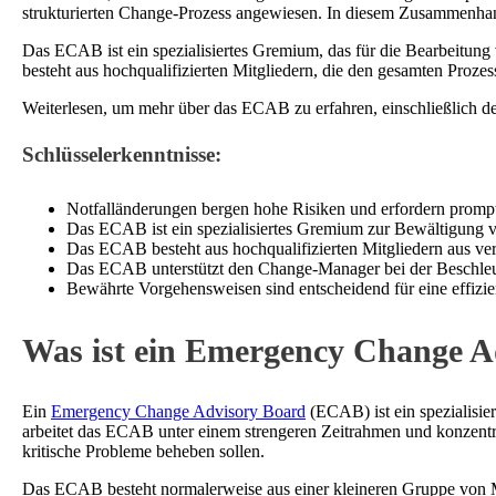
strukturierten Change-Prozess angewiesen. In diesem Zusammenha
Das ECAB ist ein spezialisiertes Gremium, das für die Bearbeitung
besteht aus hochqualifizierten Mitgliedern, die den gesamten Pro
Weiterlesen, um mehr über das ECAB zu erfahren, einschließlich 
Schlüsselerkenntnisse:
Notfalländerungen bergen hohe Risiken und erfordern promp
Das ECAB ist ein spezialisiertes Gremium zur Bewältigung 
Das ECAB besteht aus hochqualifizierten Mitgliedern aus v
Das ECAB unterstützt den Change-Manager bei der Beschleu
Bewährte Vorgehensweisen sind entscheidend für eine effizi
Was ist ein Emergency Change A
Ein
Emergency Change Advisory Board
(ECAB) ist ein spezialisi
arbeitet das ECAB unter einem strengeren Zeitrahmen und konzentri
kritische Probleme beheben sollen.
Das ECAB besteht normalerweise aus einer kleineren Gruppe von M