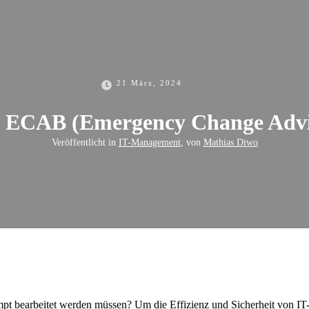
21 März, 2024
t ECAB (Emergency Change Advi
Veröffentlicht in
IT-Management
, von
Mathias Diwo
t bearbeitet werden müssen? Um die Effizienz und Sicherheit von IT-S