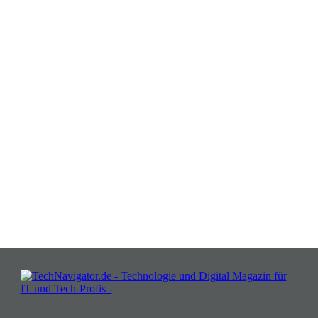
Verwandeln Sie Herausforderungen
in Chancen: Melden Sie sich an für
Insights, die Ihr Business wachsen
lassen!
JETZT KOSTENLOS TEILNEHMEN