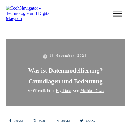
13 November, 2024
Was ist Datenmodellierung?
Grundlagen und Bedeutung
Veröffentlicht in
Big-Data
, von
Mathias Diwo
SHARE
POST
SHARE
SHARE