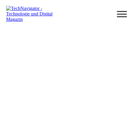
26 November, 2024
Was ist ein NFT? Die Zukunft digitaler
Vermögenswerte
Veröffentlicht in
Blockchain
, von
Mathias Diwo
Share
0
Post
0
Share
0
Share
0