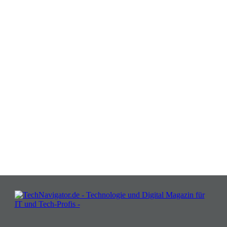
Verwandeln Sie Herausforderungen
in Chancen: Melden Sie sich an für
Insights, die Ihr Business wachsen
lassen!
JETZT KOSTENLOS TEILNEHMEN