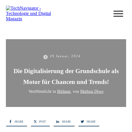
29 Januar, 2024
Die Digitalisierung der Grundschule als
Motor für Chancen und Trends!
Veröffentlicht in
Bildung
, von
Mathias Diwo
SHARE
POST
SHARE
SHARE