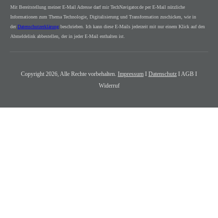
Mit Bereitstellung meiner E-Mail Adresse darf mir TechNavigator.de per E-Mail nützliche
Informationen zum Thema Technologie, Digitalisierung und Transformation zuschicken, wie in
der
Datenschutzerklärung
beschrieben. Ich kann diese E-Mails jederzeit mit nur einem Klick auf den
Abmeldelink abbestellen, der in jeder E-Mail enthalten ist.
Copyright
2026
, Alle Rechte vorbehalten.
Impressum
I
Datenschutz
I AGB I
Widerruf