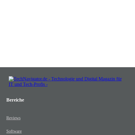
in Chancen: Melden Sie sich an für
Insights, die Ihr Business wachsen
lassen!
JETZT KOSTENLOS TEILNEHMEN
Bereiche
Reviews
Software