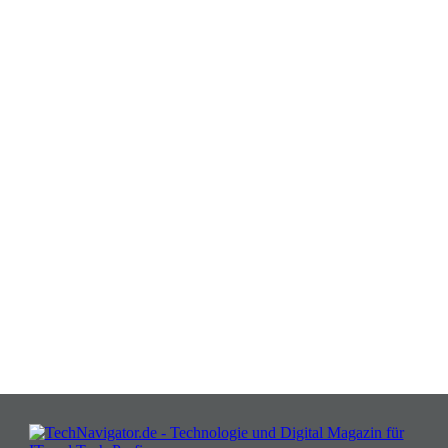
Verwandeln Sie Herausforderungen
in Chancen: Melden Sie sich an für
Insights, die Ihr Business wachsen
lassen!
JETZT KOSTENLOS TEILNEHMEN