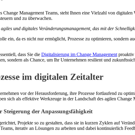
ines Change Management Teams, steht Ihnen eine Vielzahl von digitalen
 steuern und zu überwachen.
agiles und digitales Veränderungsmanagement, das mit der Schnelligke
e ein, da es nicht nur ermöglicht, Prozesse zu optimieren, sondern au
sentiell, dass Sie die
Digitalisierung im Change Management
proaktiv 
hten, sondern als Chance, um Ihr Unternehmen resilient und zukunftssi
esse im digitalen Zeitalter
 Unternehmen vor der Herausforderung, ihre Prozesse fortlaufend zu op
aben sich als effektive Werkzeuge in der Landschaft des agilen Change 
r Steigerung der Anpassungsfähigkeit
ichtet, Projekte so zu gestalten, dass sie in kurzen Zyklen auf Verän
eams, iterativ an Lösungen zu arbeiten und dabei kontinuierlich Fee