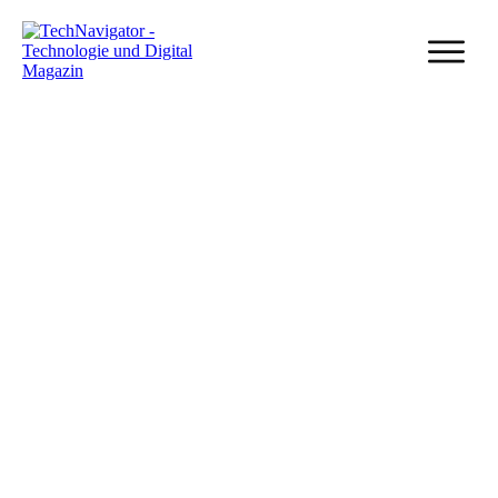
4 August, 2024
Digitalisierung vs. digitale Transformation –
Die Unterschiede und Zusammenhänge
erklärt
Veröffentlicht in
Grundlagen
, von
Mathias Diwo
Share
0
Post
0
Share
0
Share
0