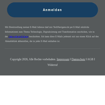
Anmelden
Mit Bereitstellung meiner E-Mail Adresse darf mir TechNavigator.de per E-Mail nützliche
Informationen zum Thema Technologie, Digitalisierung und Transformation zuschicken, wie in
der
Datenschutzerklärung
beschrieben. Ich kann diese E-Mails jederzeit mit nur einem Klick auf den
Abmeldelink abbestellen, der in jeder E-Mail enthalten ist.
Copyright
2026
, Alle Rechte vorbehalten.
Impressum
I
Datenschutz
I AGB I
Widerruf