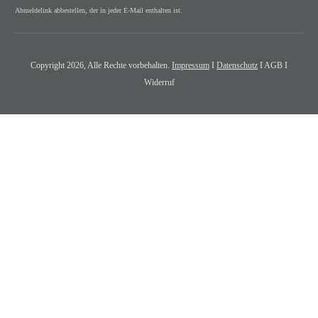
Abmeldelink abbestellen, der in jeder E-Mail enthalten ist.
Copyright
2026
, Alle Rechte vorbehalten.
Impressum
I
Datenschutz
I AGB I
Widerruf