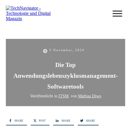
5 November, 2024
Die Top
Anwendungslebenszyklusmanagement-
Softwaretools
Veröffentlicht in
ITSM
, von
Mathias Diwo
SHARE
POST
SHARE
SHARE