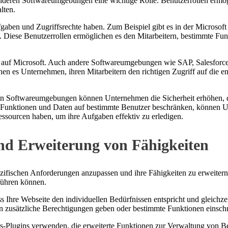
anderen Softwareumgebungen eine wichtige Rolle. Benutzerrollen ermö
lten.
Aufgaben und Zugriffsrechte haben. Zum Beispiel gibt es in der Micros
“. Diese Benutzerrollen ermöglichen es den Mitarbeitern, bestimmte Fu
r auf Microsoft. Auch andere Softwareumgebungen wie SAP, Salesforc
hen es Unternehmen, ihren Mitarbeitern den richtigen Zugriff auf die
 Softwareumgebungen können Unternehmen die Sicherheit erhöhen, die 
 Funktionen und Daten auf bestimmte Benutzer beschränken, können 
 Ressourcen haben, um ihre Aufgaben effektiv zu erledigen.
nd Erweiterung von Fähigkeiten
zifischen Anforderungen anzupassen und ihre Fähigkeiten zu erweitern.
hführen können.
Ihre Webseite den individuellen Bedürfnissen entspricht und gleichzeiti
rn zusätzliche Berechtigungen geben oder bestimmte Funktionen einsch
Plugins verwenden, die erweiterte Funktionen zur Verwaltung von Ben