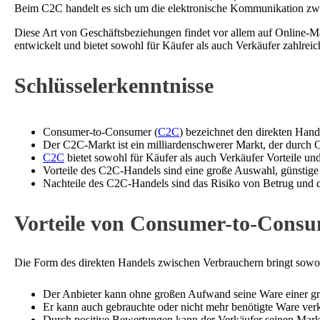
Beim C2C handelt es sich um die elektronische Kommunikation zwi
Diese Art von Geschäftsbeziehungen findet vor allem auf Online-M
entwickelt und bietet sowohl für Käufer als auch Verkäufer zahlreic
Schlüsselerkenntnisse
Consumer-to-Consumer (
C2C
) bezeichnet den direkten Hand
Der C2C-Markt ist ein milliardenschwerer Markt, der durch O
C2C
bietet sowohl für Käufer als auch Verkäufer Vorteile und
Vorteile des C2C-Handels sind eine große Auswahl, günstige
Nachteile des C2C-Handels sind das Risiko von Betrug und d
Vorteile von Consumer-to-Cons
Die Form des direkten Handels zwischen Verbrauchern bringt sowohl 
Der Anbieter kann ohne großen Aufwand seine Ware einer gro
Er kann auch gebrauchte oder nicht mehr benötigte Ware ver
Durch positive Bewertungen kann der Verkäufer seinen Markt