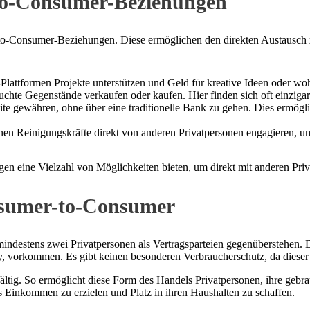
-to-Consumer-Beziehungen
o-Consumer-Beziehungen. Diese ermöglichen den direkten Austausch zw
attformen Projekte unterstützen und Geld für kreative Ideen oder w
chte Gegenstände verkaufen oder kaufen. Hier finden sich oft einziga
e gewähren, ohne über eine traditionelle Bank zu gehen. Dies ermöglic
en Reinigungskräfte direkt von anderen Privatpersonen engagieren, u
 eine Vielzahl von Möglichkeiten bieten, um direkt mit anderen Privat
nsumer-to-Consumer
indestens zwei Privatpersonen als Vertragsparteien gegenüberstehen.
 vorkommen. Es gibt keinen besonderen Verbraucherschutz, da dieser 
ltig. So ermöglicht diese Form des Handels Privatpersonen, ihre gebra
es Einkommen zu erzielen und Platz in ihren Haushalten zu schaffen.