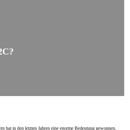
C2C?
rn hat in den letzten Jahren eine enorme Bedeutung gewonnen.