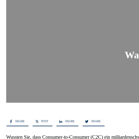
Was
SHARE
POST
SHARE
SHARE
Wussten Sie, dass Consumer-to-Consumer (C2C) ein milliardenschw