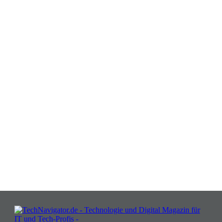
Verwandeln Sie Herausforderungen
in Chancen: Melden Sie sich an für
Insights, die Ihr Business wachsen
lassen!
JETZT KOSTENLOS TEILNEHMEN