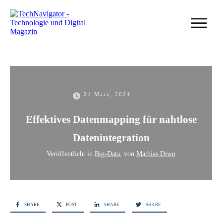
21 März, 2024
Effektives Datenmapping für nahtlose
Datenintegration
Veröffentlicht in
Big-Data
, von
Mathias Diwo
SHARE
POST
SHARE
SHARE