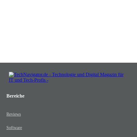
in Chancen: Melden Sie sich an für
Insights, die Ihr Business wachsen
lassen!
JETZT KOSTENLOS TEILNEHMEN
Bereiche
Reviews
Software