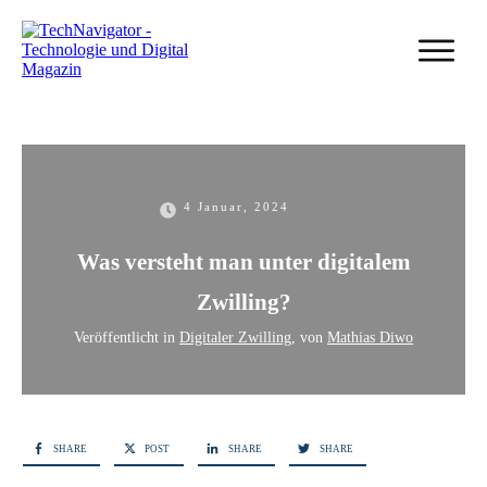
4 Januar, 2024
Was versteht man unter digitalem
Zwilling?
Veröffentlicht in
Digitaler Zwilling
, von
Mathias Diwo
SHARE
POST
SHARE
SHARE