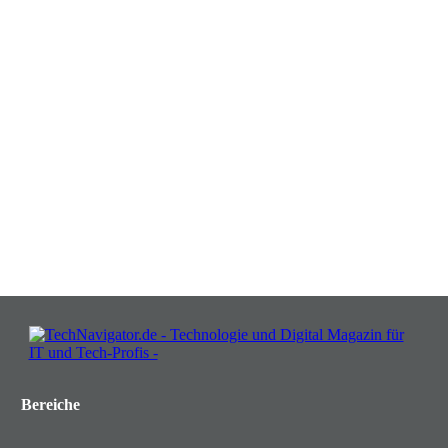
Verwandeln Sie Herausforderungen
in Chancen: Melden Sie sich an für
Insights, die Ihr Business wachsen
lassen!
JETZT KOSTENLOS TEILNEHMEN
Bereiche