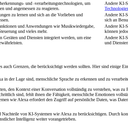
acherkennungs- und -verarbeitungstechnologien, um
Andere KI-S
en und angemessen zu reagieren.
Technologie
rungen zu lernen und sich an die Vorlieben und
Andere KI-Sy
ssen.
sich an Benu
 Funktionen und Anwendungen wie Musikwiedergabe,
Andere KI-S
teuerung und vieles mehr.
können jedoc
on Geräten und Diensten integriert werden, um eine
Andere KI-Sy
ewährleisten.
und Diensten
 es auch Grenzen, die berücksichtigt werden sollten. Hier sind einige E
in der Lage sind, menschliche Sprache zu erkennen und zu verarbeit
n, den Kontext einer Konversation vollständig zu verstehen, was zu F
rittlich sind, fehlt ihnen die Fähigkeit, menschliche Emotionen vollst
en wie Alexa erfordert den Zugriff auf persönliche Daten, was Daten
 und Nachteile von KI-Systemen wie Alexa zu berücksichtigen. Durch k
tlicher Intelligenz weiter vorangetrieben.