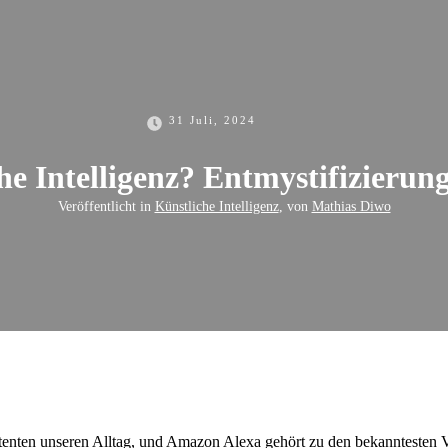
31 Juli, 2024
iche Intelligenz? Entmystifizieru
Veröffentlicht in
Künstliche Intelligenz
, von
Mathias Diwo
stenten unseren Alltag, und Amazon Alexa gehört zu den bekanntesten Ve