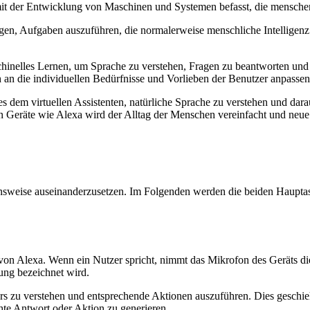
h mit der Entwicklung von Maschinen und Systemen befasst, die menschen
ähigen, Aufgaben auszuführen, die normalerweise menschliche Intellige
elles Lernen, um Sprache zu verstehen, Fragen zu beantworten und B
an die individuellen Bedürfnisse und Vorlieben der Benutzer anpassen
 dem virtuellen Assistenten, natürliche Sprache zu verstehen und darauf
 in Geräte wie Alexa wird der Alltag der Menschen vereinfacht und neue 
ktionsweise auseinanderzusetzen. Im Folgenden werden die beiden Haup
 von Alexa. Wenn ein Nutzer spricht, nimmt das Mikrofon des Geräts di
ung bezeichnet wird.
s zu verstehen und entsprechende Aktionen auszuführen. Dies geschieh
te Antwort oder Aktion zu generieren.