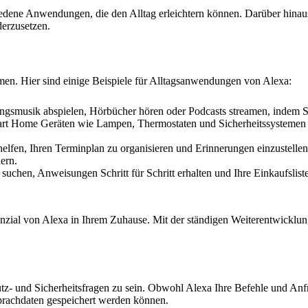
hiedene Anwendungen, die den Alltag erleichtern können. Darüber hinaus
erzusetzen.
en. Hier sind einige Beispiele für Alltagsanwendungen von Alexa:
ingsmusik abspielen, Hörbücher hören oder Podcasts streamen, indem 
rt Home Geräten wie Lampen, Thermostaten und Sicherheitssystemen
elfen, Ihren Terminplan zu organisieren und Erinnerungen einzustellen
ern.
uchen, Anweisungen Schritt für Schritt erhalten und Ihre Einkaufslist
enzial von Alexa in Ihrem Zuhause. Mit der ständigen Weiterentwicklu
utz- und Sicherheitsfragen zu sein. Obwohl Alexa Ihre Befehle und An
 Sprachdaten gespeichert werden können.