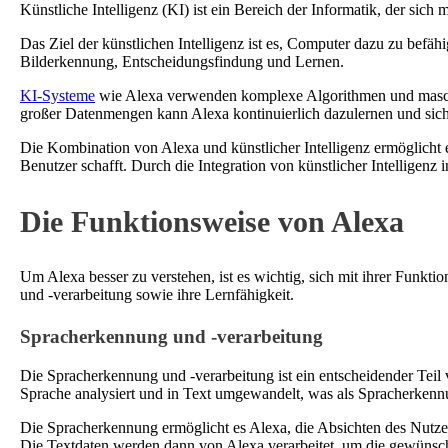
Künstliche Intelligenz (KI) ist ein Bereich der Informatik, der sic
Das Ziel der künstlichen Intelligenz ist es, Computer dazu zu bef
Bilderkennung, Entscheidungsfindung und Lernen.
KI-Systeme
wie Alexa verwenden komplexe Algorithmen und maschin
großer Datenmengen kann Alexa kontinuierlich dazulernen und sich 
Die Kombination von Alexa und künstlicher Intelligenz ermöglicht es
Benutzer schafft. Durch die Integration von künstlicher Intelligenz
Die Funktionsweise von Alexa
Um Alexa besser zu verstehen, ist es wichtig, sich mit ihrer Fun
und -verarbeitung sowie ihre Lernfähigkeit.
Spracherkennung und -verarbeitung
Die Spracherkennung und -verarbeitung ist ein entscheidender Teil
Sprache analysiert und in Text umgewandelt, was als Spracherkenn
Die Spracherkennung ermöglicht es Alexa, die Absichten des Nutzer
Die Textdaten werden dann von Alexa verarbeitet, um die gewünsch