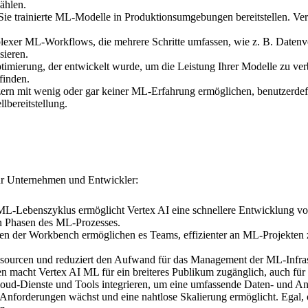
ählen.
e trainierte ML-Modelle in Produktionsumgebungen bereitstellen. Verte
lexer ML-Workflows, die mehrere Schritte umfassen, wie z. B. Datenvo
sieren.
ptimierung, der entwickelt wurde, um die Leistung Ihrer Modelle zu ve
finden.
zern mit wenig oder gar keiner ML-Erfahrung ermöglichen, benutzerdef
lbereitstellung.
für Unternehmen und Entwickler:
L-Lebenszyklus ermöglicht Vertex AI eine schnellere Entwicklung v
n Phasen des ML-Prozesses.
en der Workbench ermöglichen es Teams, effizienter an ML-Projekten
ourcen und reduziert den Aufwand für das Management der ML-Infrastru
 macht Vertex AI ML für ein breiteres Publikum zugänglich, auch für
Cloud-Dienste und Tools integrieren, um eine umfassende Daten- und An
n Anforderungen wächst und eine nahtlose Skalierung ermöglicht. Egal, 