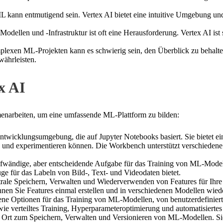
ann entmutigend sein. Vertex AI bietet eine intuitive Umgebung und 
odellen und -Infrastruktur ist oft eine Herausforderung. Vertex AI ist
lexen ML-Projekten kann es schwierig sein, den Überblick zu behalt
währleisten.
x AI
enarbeiten, um eine umfassende ML-Plattform zu bilden:
ntwicklungsumgebung, die auf Jupyter Notebooks basiert. Sie bietet 
n und experimentieren können. Die Workbench unterstützt verschiedene 
ufwändige, aber entscheidende Aufgabe für das Training von ML-Modell
ge für das Labeln von Bild-, Text- und Videodaten bietet.
trale Speichern, Verwalten und Wiederverwenden von Features für Ihre
nen Sie Features einmal erstellen und in verschiedenen Modellen wied
ne Optionen für das Training von ML-Modellen, von benutzerdefiniert
 wie verteiltes Training, Hyperparameteroptimierung und automatisier
er Ort zum Speichern, Verwalten und Versionieren von ML-Modellen. Si