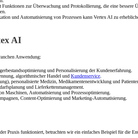
n.
et Funktionen zur Überwachung und Protokollierung, die eine bessere Ü
en.
tion und Automatisierung von Prozessen kann Vertex AI zu erhebliche
tex AI
n Branchen Anwendung:
erbestandsoptimierung und Personalisierung der Kundenerfahrung.
ennung, algorithmischer Handel und
Kundenservice
.
bung), personalisierte Medizin, Medikamentenentwicklung und Patient
darfsplanung und Lieferkettenmanagement.
von Maschinen, Automatisierung und Prozessoptimierung.
mpagnen, Content-Optimierung und Marketing-Automatisierung.
r Praxis funktioniert, betrachten wir ein einfaches Beispiel für die En