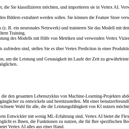
, die Sie klassifizieren möchten, und importieren sie in Vertex AI. Ve
en Bildern extrahiert werden sollen. Sie können die Feature Store ver
. B. ein neuronales Netzwerk) und trainieren Sie das Modell mit den 
iltem Training.
tung des Modells mit Hilfe von Metriken und verwenden Vertex Vizie
 zufrieden sind, stellen Sie es über Vertex Prediction in einer Produk
n, um die Leistung und Genauigkeit im Laufe der Zeit zu gewährleist
möglichen.
rm, die den gesamten Lebenszyklus von Machine-Learning-Projekten ab
gänglicher zu entwickeln und bereitzustellen. Mit einer benutzerfreu
eichnete Wahl für alle, die die Leistungsfähigkeit von KI nutzen möcht
ein Entwickler mit wenig ML-Erfahrung sind, Vertex AI bietet die Flex
glicht es Ihnen, die Funktionen zu nutzen, die für Ihre spezifischen B
etet Vertex AI alles aus einer Hand.