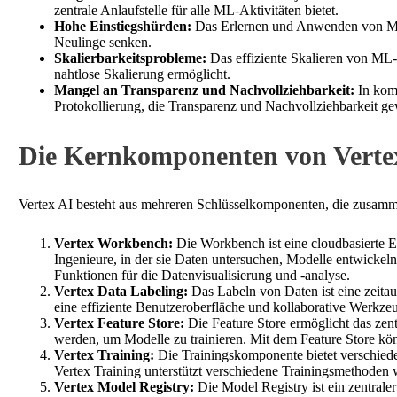
zentrale Anlaufstelle für alle ML-Aktivitäten bietet.
Hohe Einstiegshürden:
Das Erlernen und Anwenden von ML k
Neulinge senken.
Skalierbarkeitsprobleme:
Das effiziente Skalieren von ML-M
nahtlose Skalierung ermöglicht.
Mangel an Transparenz und Nachvollziehbarkeit:
In komp
Protokollierung, die Transparenz und Nachvollziehbarkeit ge
Die Kernkomponenten von Verte
Vertex AI besteht aus mehreren Schlüsselkomponenten, die zusamm
Vertex Workbench:
Die Workbench ist eine cloudbasierte E
Ingenieure, in der sie Daten untersuchen, Modelle entwickel
Funktionen für die Datenvisualisierung und -analyse.
Vertex Data Labeling:
Das Labeln von Daten ist eine zeita
eine effiziente Benutzeroberfläche und kollaborative Werkzeu
Vertex Feature Store:
Die Feature Store ermöglicht das zen
werden, um Modelle zu trainieren. Mit dem Feature Store kön
Vertex Training:
Die Trainingskomponente bietet verschiede
Vertex Training unterstützt verschiedene Trainingsmethoden
Vertex Model Registry:
Die Model Registry ist ein zentral