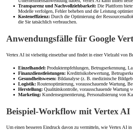
Unternehmensanwendung haben, Vertex AI kann Ihnen helfe
Transparenz und Nachvollziehbarkeit:
Die Plattform biet
Modelle verfolgen, Fehler beheben und die Leistung optimier
Kosteneffizienz:
Durch die Optimierung der Ressourcenalloka
die Sie tatsächlich verbrauchen.
Anwendungsfälle für Google Ver
Vertex AI ist vielseitig einsetzbar und findet in einer Vielzahl vo
Einzelhandel:
Produktempfehlungen, Betrugserkennung, Lag
Finanzdienstleistungen:
Kreditrisikobewertung, Betrugserk
Gesundheitswesen:
Bildanalyse (z. B. medizinische Bildge
Logistik:
Routenoptimierung, vorausschauende Wartung, Be
Herstellung:
Qualitätskontrolle, vorausschauende Wartung 
Marketing:
Kundensegmentierung, Personalisierung von Ka
Beispiel-Workflow mit Vertex AI
Um einen besseren Eindruck davon zu vermitteln, wie Vertex AI in de