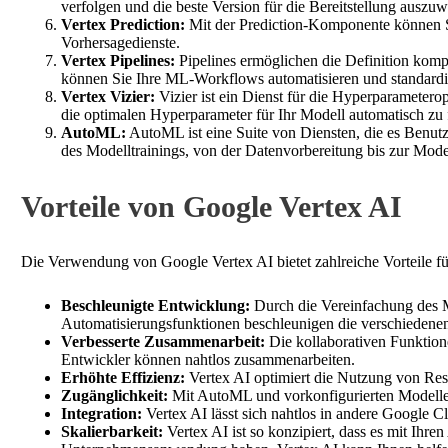
verfolgen und die beste Version für die Bereitstellung auszuw
Vertex Prediction:
Mit der Prediction-Komponente können Si
Vorhersagedienste.
Vertex Pipelines:
Pipelines ermöglichen die Definition komp
können Sie Ihre ML-Workflows automatisieren und standardi
Vertex Vizier:
Vizier ist ein Dienst für die Hyperparametero
die optimalen Hyperparameter für Ihr Modell automatisch zu 
AutoML:
AutoML ist eine Suite von Diensten, die es Benut
des Modelltrainings, von der Datenvorbereitung bis zur Model
Vorteile von Google Vertex AI
Die Verwendung von Google Vertex AI bietet zahlreiche Vorteile 
Beschleunigte Entwicklung:
Durch die Vereinfachung des M
Automatisierungsfunktionen beschleunigen die verschiedene
Verbesserte Zusammenarbeit:
Die kollaborativen Funktion
Entwickler können nahtlos zusammenarbeiten.
Erhöhte Effizienz:
Vertex AI optimiert die Nutzung von Ress
Zugänglichkeit:
Mit AutoML und vorkonfigurierten Modellen
Integration:
Vertex AI lässt sich nahtlos in andere Google 
Skalierbarkeit:
Vertex AI ist so konzipiert, dass es mit Ihre