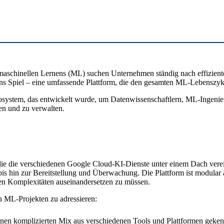
des maschinellen Lernens (ML) suchen Unternehmen ständig nach effizi
s Spiel – eine umfassende Plattform, die den gesamten ML-Lebenszykl
es Ökosystem, das entwickelt wurde, um Datenwissenschaftlern, ML-Ingen
en und zu verwalten.
ie die verschiedenen Google Cloud-KI-Dienste unter einem Dach vereint. 
is hin zur Bereitstellung und Überwachung. Die Plattform ist modular
gen Komplexitäten auseinandersetzen zu müssen.
n ML-Projekten zu adressieren:
nen komplizierten Mix aus verschiedenen Tools und Plattformen gekenn