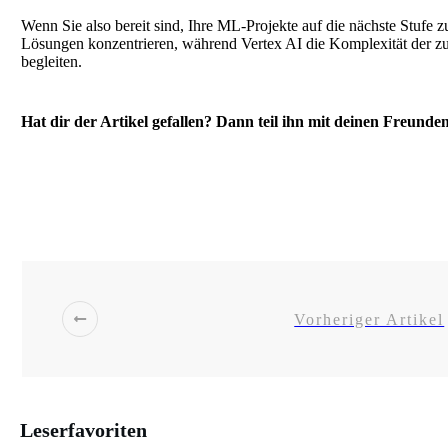
Wenn Sie also bereit sind, Ihre ML-Projekte auf die nächste Stufe 
Lösungen konzentrieren, während Vertex AI die Komplexität der zugr
begleiten.
Hat dir der Artikel gefallen? Dann teil ihn mit deinen Freunde
Share
0
Post
0
Share
0
Share
0
Vorheriger Artikel
Leserfavoriten