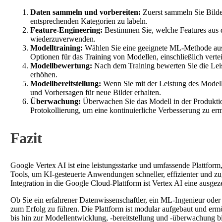
Daten sammeln und vorbereiten:
Zuerst sammeln Sie Bilder
entsprechenden Kategorien zu labeln.
Feature-Engineering:
Bestimmen Sie, welche Features aus d
wiederzuverwenden.
Modelltraining:
Wählen Sie eine geeignete ML-Methode aus (z
Optionen für das Training von Modellen, einschließlich verte
Modellbewertung:
Nach dem Training bewerten Sie die Leis
erhöhen.
Modellbereitstellung:
Wenn Sie mit der Leistung des Modells
und Vorhersagen für neue Bilder erhalten.
Überwachung:
Überwachen Sie das Modell in der Produktio
Protokollierung, um eine kontinuierliche Verbesserung zu er
Fazit
Google Vertex AI ist eine leistungsstarke und umfassende Plattfo
Tools, um KI-gesteuerte Anwendungen schneller, effizienter und zu
Integration in die Google Cloud-Plattform ist Vertex AI eine ausgez
Ob Sie ein erfahrener Datenwissenschaftler, ein ML-Ingenieur oder 
zum Erfolg zu führen. Die Plattform ist modular aufgebaut und ermö
bis hin zur Modellentwicklung, -bereitstellung und -überwachung bi