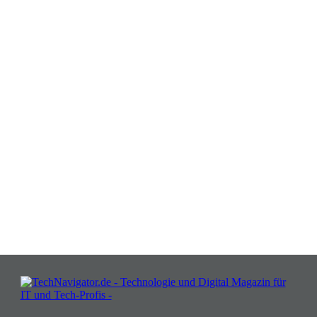
Verwandeln Sie Herausforderungen
in Chancen: Melden Sie sich an für
Insights, die Ihr Business wachsen
lassen!
JETZT KOSTENLOS TEILNEHMEN