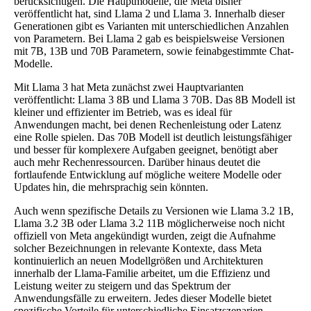
berücksichtigen. Die Hauptmodelle, die Meta bisher
veröffentlicht hat, sind Llama 2 und Llama 3. Innerhalb dieser
Generationen gibt es Varianten mit unterschiedlichen Anzahlen
von Parametern. Bei Llama 2 gab es beispielsweise Versionen
mit 7B, 13B und 70B Parametern, sowie feinabgestimmte Chat-
Modelle.
Mit Llama 3 hat Meta zunächst zwei Hauptvarianten
veröffentlicht: Llama 3 8B und Llama 3 70B. Das 8B Modell ist
kleiner und effizienter im Betrieb, was es ideal für
Anwendungen macht, bei denen Rechenleistung oder Latenz
eine Rolle spielen. Das 70B Modell ist deutlich leistungsfähiger
und besser für komplexere Aufgaben geeignet, benötigt aber
auch mehr Rechenressourcen. Darüber hinaus deutet die
fortlaufende Entwicklung auf mögliche weitere Modelle oder
Updates hin, die mehrsprachig sein könnten.
Auch wenn spezifische Details zu Versionen wie Llama 3.2 1B,
Llama 3.2 3B oder Llama 3.2 11B möglicherweise noch nicht
offiziell von Meta angekündigt wurden, zeigt die Aufnahme
solcher Bezeichnungen in relevante Kontexte, dass Meta
kontinuierlich an neuen Modellgrößen und Architekturen
innerhalb der Llama-Familie arbeitet, um die Effizienz und
Leistung weiter zu steigern und das Spektrum der
Anwendungsfälle zu erweitern. Jedes dieser Modelle bietet
spezifische Vorteile für unterschiedliche Einsatzszenarien.