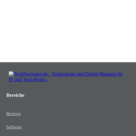
in Chancen: Melden Sie sich an für
Insights, die Ihr Business wachsen
lassen!
JETZT KOSTENLOS TEILNEHMEN
Bereiche
Reviews
Software