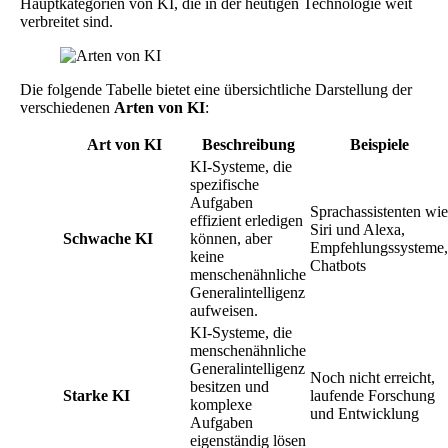
Hauptkategorien von KI, die in der heutigen Technologie weit
verbreitet sind.
Die folgende Tabelle bietet eine übersichtliche Darstellung der
verschiedenen
Arten von KI
:
Art von KI
Beschreibung
Beispiele
KI-Systeme, die
spezifische
Aufgaben
Sprachassistenten wie
effizient erledigen
Siri und Alexa,
Schwache KI
können, aber
Empfehlungssysteme,
keine
Chatbots
menschenähnliche
Generalintelligenz
aufweisen.
KI-Systeme, die
menschenähnliche
Generalintelligenz
Noch nicht erreicht,
besitzen und
Starke KI
laufende Forschung
komplexe
und Entwicklung
Aufgaben
eigenständig lösen