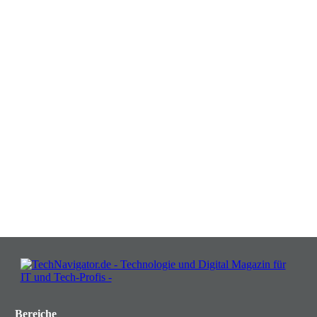
Verwandeln Sie Herausforderungen
in Chancen: Melden Sie sich an für
Insights, die Ihr Business wachsen
lassen!
JETZT KOSTENLOS TEILNEHMEN
Bereiche