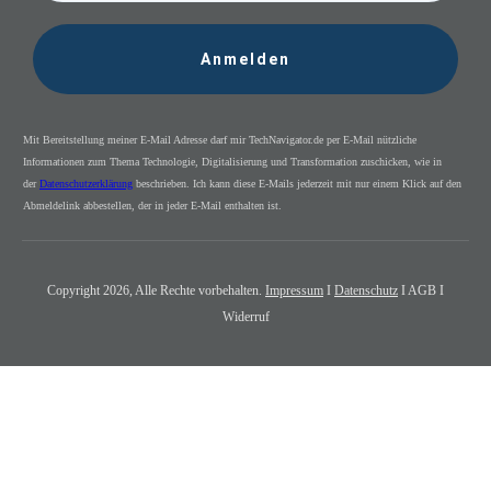
Anmelden
Mit Bereitstellung meiner E-Mail Adresse darf mir TechNavigator.de per E-Mail nützliche
Informationen zum Thema Technologie, Digitalisierung und Transformation zuschicken, wie in
der
Datenschutzerklärung
beschrieben. Ich kann diese E-Mails jederzeit mit nur einem Klick auf den
Abmeldelink abbestellen, der in jeder E-Mail enthalten ist.
Copyright
2026
, Alle Rechte vorbehalten.
Impressum
I
Datenschutz
I AGB I
Widerruf