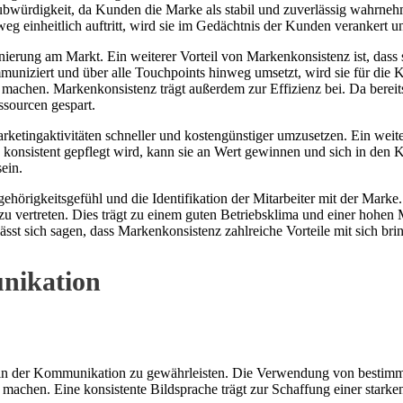
bwürdigkeit, da Kunden die Marke als stabil und zuverlässig wahrnehm
einheitlich auftritt, wird sie im Gedächtnis der Kunden verankert und
nierung am Markt. Ein weiterer Vorteil von Markenkonsistenz ist, dass
muniziert und über alle Touchpoints hinweg umsetzt, wird sie für d
machen. Markenkonsistenz trägt außerdem zur Effizienz bei. Da bereit
ssourcen gespart.
rketingaktivitäten schneller und kostengünstiger umzusetzen. Ein weite
onsistent gepflegt wird, kann sie an Wert gewinnen und sich in den Kö
ein.
hörigkeitsgefühl und die Identifikation der Mitarbeiter mit der Marke. 
vertreten. Dies trägt zu einem guten Betriebsklima und einer hohen Mot
st sich sagen, dass Markenkonsistenz zahlreiche Vorteile mit sich br
nikation
 in der Kommunikation zu gewährleisten. Die Verwendung von bestimmten
machen. Eine konsistente Bildsprache trägt zur Schaffung einer starken 