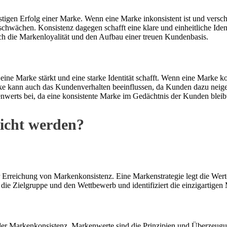
stigen Erfolg einer Marke. Wenn eine Marke inkonsistent ist und versc
chwächen. Konsistenz dagegen schafft eine klare und einheitliche Iden
auch die Markenloyalität und den Aufbau einer treuen Kundenbasis.
eine Marke stärkt und eine starke Identität schafft. Wenn eine Marke k
ke kann auch das Kundenverhalten beeinflussen, da Kunden dazu neigen,
nwerts bei, da eine konsistente Marke im Gedächtnis der Kunden bleib
icht werden?
 zur Erreichung von Markenkonsistenz. Eine Markenstrategie legt die Wer
h die Zielgruppe und den Wettbewerb und identifiziert die einzigartige
der Markenkonsistenz. Markenwerte sind die Prinzipien und Überzeugun